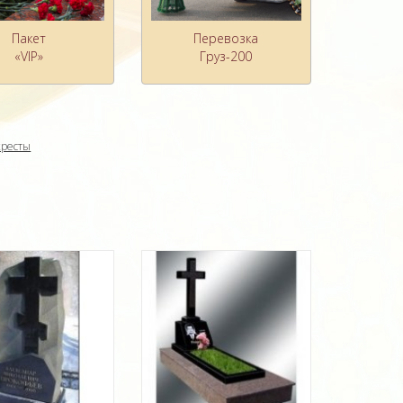
Пакет
Перевозка
«VIP»
Груз-200
кресты